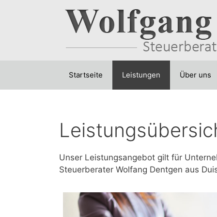
Zum
Inhalt
springen
Startseite
Leistungen
Über uns
Leistungsübersic
Unser Leistungsangebot gilt für Untern
Steuerberater Wolfang Dentgen aus Duisb