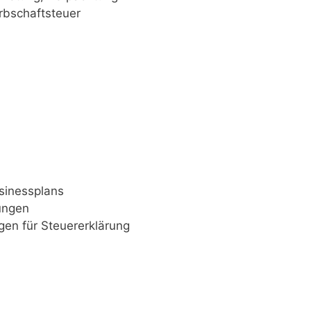
­schaft­steu­er
sinessplans
ungen
agen für Steuererklärung