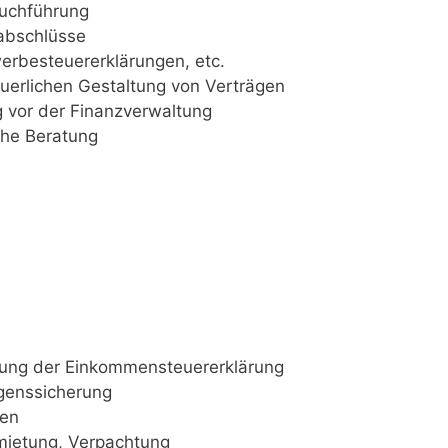
uchführung
sabschlüsse
besteuerer­klä­rung­en, etc.
uerlichen Gestaltung von Ver­trä­gen
g vor der Finanzverwaltung
che Beratung
lung der Einkommensteuererklärung
ens­si­che­rung
gen
mietung, Verpachtung